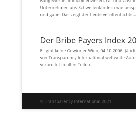
Baugewerbe, Immobilienwesen, Öl- und Gasindu
Unternehmen aus Schwellenländern wie beispi
und gäbe. Das zeigt der heute veröffentlichte..
Der Bribe Payers Index 2
Es gibt keine Gewinner Wien, 04.10.2006: Jährli
von Transparency International weltweite Au
verbreitet in allen Teilen...
© Transparency International 2021