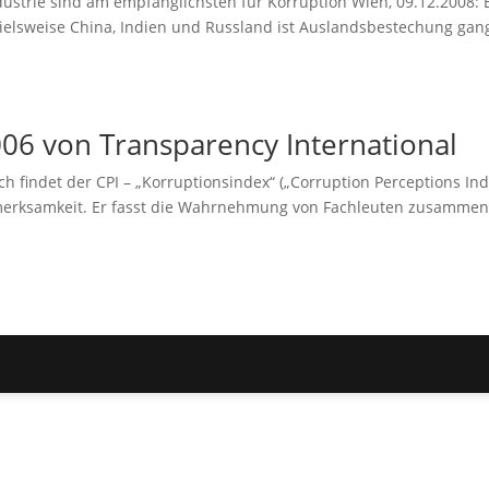
strie sind am empfänglichsten für Korruption Wien, 09.12.2008: 
elsweise China, Indien und Russland ist Auslandsbestechung gan
.
006 von Transparency International
ch findet der CPI – „Korruptionsindex“ („Corruption Perceptions Ind
fmerksamkeit. Er fasst die Wahrnehmung von Fachleuten zusammen