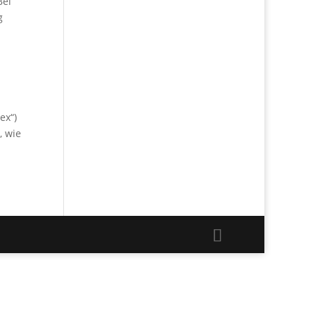
Bei
g
ex“)
, wie