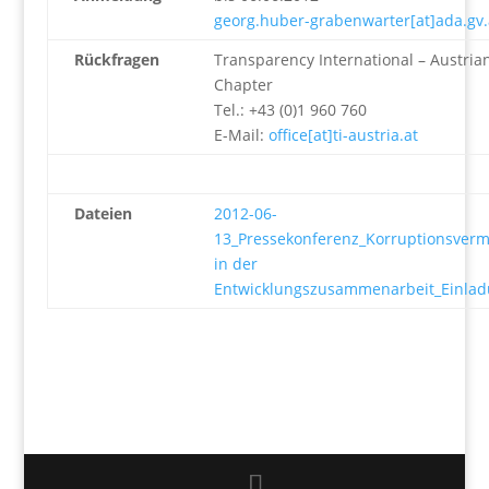
georg.huber-grabenwarter[at]ada.gv.
Rückfragen
Transparency International – Austria
Chapter
Tel.: +43 (0)1 960 760
E-Mail:
office[at]ti-austria.at
Dateien
2012-06-
13_Pressekonferenz_Korruptionsver
in der
Entwicklungszusammenarbeit_Einla