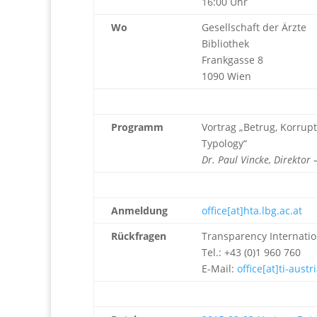
16:00 Uhr
Wo
Gesellschaft der Ärzte
Bibliothek
Frankgasse 8
1090 Wien
Programm
Vortrag „Betrug, Korru
Typology“
Dr. Paul Vincke, Direkto
Anmeldung
office[at]hta.lbg.ac.at
Rückfragen
Transparency Internatio
Tel.: +43 (0)1 960 760
E-Mail:
office[at]ti-austr