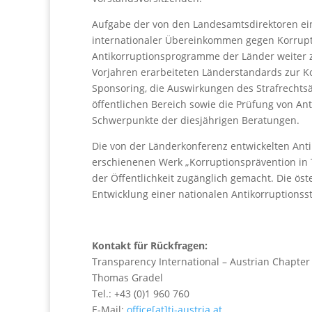
Aufgabe der von den Landesamtsdirektoren eing
internationaler Übereinkommen gegen Korrupt
Antikorruptionsprogramme der Länder weiter z
Vorjahren erarbeiteten Länderstandards zur Ko
Sponsoring, die Auswirkungen des Strafrechtsä
öffentlichen Bereich sowie die Prüfung von A
Schwerpunkte der diesjährigen Beratungen.
Die von der Länderkonferenz entwickelten Ant
erschienenen Werk „Korruptionsprävention in T
der Öffentlichkeit zugänglich gemacht. Die öst
Entwicklung einer nationalen Antikorruptionsst
Kontakt für Rückfragen:
Transparency International – Austrian Chapter
Thomas Gradel
Tel.: +43 (0)1 960 760
E-Mail:
office[at]ti-austria.at