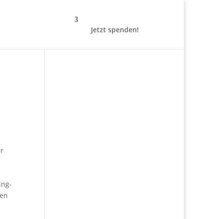
Jetzt spenden!
n
r
ing-
ten