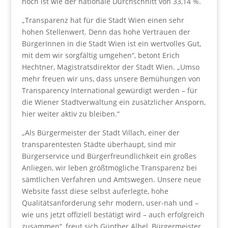
hoch ist wie der nationale Durchschnitt von 33,14 %.
„Transparenz hat für die Stadt Wien einen sehr
hohen Stellenwert. Denn das hohe Vertrauen der
BürgerInnen in die Stadt Wien ist ein wertvolles Gut,
mit dem wir sorgfältig umgehen“, betont Erich
Hechtner, Magistratsdirektor der Stadt Wien. „Umso
mehr freuen wir uns, dass unsere Bemühungen von
Transparency International gewürdigt werden – für
die Wiener Stadtverwaltung ein zusätzlicher Ansporn,
hier weiter aktiv zu bleiben.“
„Als Bürgermeister der Stadt Villach, einer der
transparentesten Städte überhaupt, sind mir
Bürgerservice und Bürgerfreundlichkeit ein großes
Anliegen, wir leben größtmögliche Transparenz bei
sämtlichen Verfahren und Amtswegen. Unsere neue
Website fasst diese selbst auferlegte, hohe
Qualitätsanforderung sehr modern, user-nah und –
wie uns jetzt offiziell bestätigt wird – auch erfolgreich
zusammen“, freut sich Günther Albel, Bürgermeister