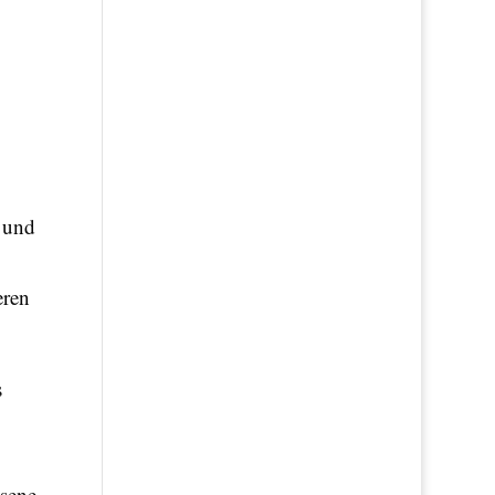
 und
eren
s
ssene