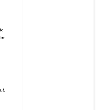
ie
ion
,
zl.