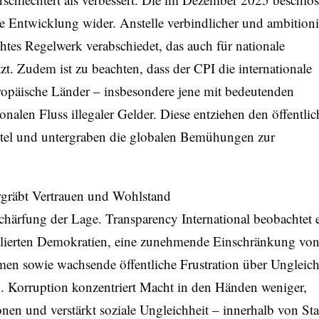
se Entwicklung wider. Anstelle verbindlicher und ambitioni
htes Regelwerk verabschiedet, das auch für nationale
t. Zudem ist zu beachten, dass der CPI die internationale
uropäische Länder – insbesondere jene mit bedeutenden
nalen Fluss illegaler Gelder. Diese entziehen den öffentli
ttel und untergraben die globalen Bemühungen zur
rgräbt Vertrauen und Wohlstand
chärfung der Lage. Transparency International beobachtet 
etablierten Demokratien, eine zunehmende Einschränkung vo
umen sowie wachsende öffentliche Frustration über Ungleich
. Korruption konzentriert Macht in den Händen weniger,
tionen und verstärkt soziale Ungleichheit – innerhalb von St