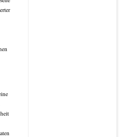
erter
chen
eine
n
heit
aaten