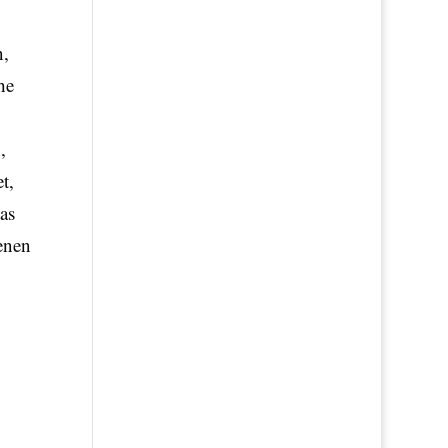
n,
he
,
t,
as
enen