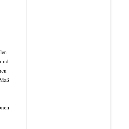
llen
 und
hen
 Maß
ionen