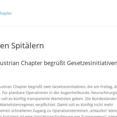
en Spitälern
ustrian Chapter begrüßt Gesetzesinitiative
strian Chapter begrüßt zwei Gesetzesinitiativen, die am Freitag, 
n. Für planbare Operationen in der Augenheilkunde, Neurochirurgi
soll es künftig transparente Wartelisten geben. Die Bundesländer
telistenregimes verpflichtet. Damit soll es künftig nicht mehr
n einen schnelleren Zugang zu Operationsterminen „erkaufen“ kön
n Spitälern ist eine langjährige Forderung von Transparency“, beto