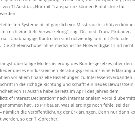
e von TI-Austria. „Nur mit Transparenz können Einfallstore für
 werden.
gefeiltesten Systeme nicht gänzlich vor Missbrauch schützen könne
erreich eine tiefe Verwurzelung“, sagt Dr. med. Franz Piribauer,
ria. „Unabhängige Kontrollen sind notwendig, um mit Geld oder
 Die ‚Chefeinschübe’ ohne medizinische Notwendigkeit sind nicht
ie längst überfällige Modernisierung des Bundesgesetzes über den
glieder dieses einflussreichen Beratungsgremiums eine Erklärung 
 zählen vor allem finanzielle Beziehungen zu Interessensverbänden
chritt in die richtige Richtung und schafft ein neues Bewusstsein 
undheit von TI-Austria habe bereits im April des Jahres dem
cts of Interest Declaration“ nach internationalem Vorbild übermitt
genommen hat“, so Piribauer. Was allerdings noch fehle, sei der
i – nämlich die Veröffentlichung der Erklärungen. Denn nur dann k
t werden, so der TI-Sprecher.