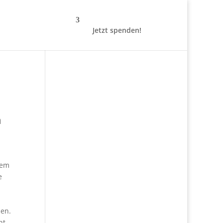
Jetzt spenden!
n
dem
e
nen.
nt