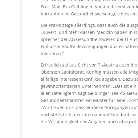
Prof. Mag. Eva Geiblinger, Vorstandsvorsitzend
Korruption im Gesundheitswesen geschlossen
Die Praxis zeige allerdings, dass auch die aus
„Kuvert- und Mehrklassen-Medizin haben in Öst
Sprecher der AG Gesundheitswesen bei TI-Aust
Einfluss erkaufte Bevorzugungen abzuschaffen.
tolerieren.“
Erfreulich sei aus Sicht von TI-Austria auch d
Obersten Sanitätsrat. Künftig müssen alle Mit
allfällige Interessenskonflikte abgeben. Dazu
gewinnorientierten Unternehmen. „Das ist ein S
allen Beteiligten“, sagt Geiblinger. Die AG Ges
Gesundheitsminister ein Muster für eine „Confli
„Wir freuen uns, dass er diese Anregungen auf
nächste Schritt, der international Standard se
die Vollständigkeit der Angaben auch überprüf