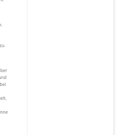
n.
 zu
über
 und
bei
elt.
önne